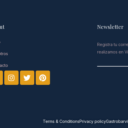
ut
Newsletter​
o
Registra tu cor
realizamos en Vi
tros
acto
Terms & Conditions
Privacy policy
Gastrobarvi