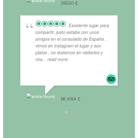
DIEGO E
MI V
Excelente lugar para
compartir, justo estaba con unos
amigos en el consulado de España ,
vimos en instagram el lugar y sus
platos , no dudamos en visitarlos y
nos
... read more
MI VISA E